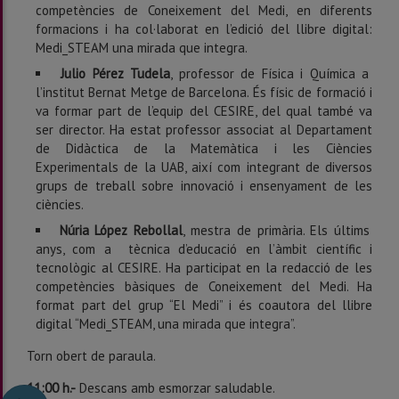
competències de Coneixement del Medi, en diferents
formacions i ha col·laborat en l’edició del llibre digital:
Medi_STEAM una mirada que integra.
Julio Pérez Tudela
, p
rofessor de Física i Química a
l’institut Bernat Metge de Barcelona. És físic de formació i
va formar part de l’equip del CESIRE, del qual també va
ser director. Ha estat professor associat al Departament
de Didàctica de la Matemàtica i les Ciències
Experimentals de la UAB, així com integrant de diversos
grups de treball sobre innovació i ensenyament de les
ciències.
Núria López Rebollal
, m
estra de primària. Els últims
anys, com a tècnica d’educació en l’àmbit científic i
tecnològic al CESIRE. Ha participat en la redacció de les
competències bàsiques de Coneixement del Medi. Ha
format part del grup “El Medi” i és coautora del llibre
digital “Medi_STEAM, una mirada que integra”.
Torn obert de paraula.
11:00 h.-
Descans amb esmorzar saludable.