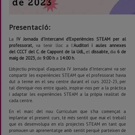
Presentació:
La
IV Jornada d'Intercanvi d'Experiències STEAM per al
professorat,
va tenir lloc a l'
Auditori i aules annexes
del CCCT del C. de Cappont de la UdL,
el
dissabte,
dia
6 de
maig de 2023,
de
9:00 h
a
14:00 h
.
L'objectiu principal d'aquesta IV Jornada d'Intercanvi va ser
compartir les experiències STEAM que el professorat havia
dut a terme en el seu centre durant el curs 2022-23, per
tal d'enriquir-nos entre iguals, inspirar-nos per a la pràctica
i adaptar les experiències STEAM a la pròpia realitat de
cada centre.
En el marc del nou Currículum que s'ha començat a
implantar el present curs, té més sentit que mai el treball
que es desenvolupa en els projectes STEAM en tant que
promouen un aprenentatge amb sentit perquè parteixen de