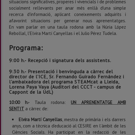
situacions significatives, properes i vivencials i de problemes
socialment rellevants per anar més enllà d'una simple
recerca d'informació, aplicant coneixements adquirits i
afavorint situacions per generar nous aprenentatges.
En vam parlar en una taula rodona amb la Núria López
Rebollal, l'Elvira Martí Canyellas i el Julio Pérez Tudela.
Programa:
9:00 h.-
Recepció i signatura dels assistents.
9:30 h.-
Presentació i benvinguda a càrrec del
director de l'ICE, Sr.
Fernando Guirado Fernández i
l'ambaixadora del programa STEAMcat a Lleida,
Lorena Paya Vaya
(Auditori del CCCT - campus de
Cappont de la UdL
)
10:00 h.-
Taula rodona:
UN
A
PRENENTATGE AMB
SENTIT
a càrrec de:
Elvira Martí Canyellas
, m
estra de primària i els darrers
anys, com a tècnica d’educació al CESIRE en l’àmbit de les
Ciències Socials. Ha participat en la redacció de les