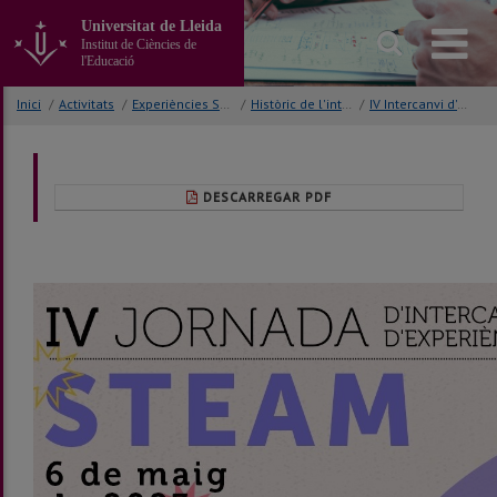
Anar
Universitat de Lleida
al
Institut de Ciències de
contingut
l'Educació
principal
de
Inici
/
Activitats
/
Experiències STEAM
/
Històric de l'intercanvi
/
IV Intercanvi d'experiències STEAM - 2023
la
pàgina
DESCARREGAR PDF