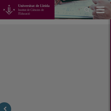
Anar
Universitat de Lleida
al
Institut de Ciències de
contingut
l'Educació
principal
de
la
pàgina