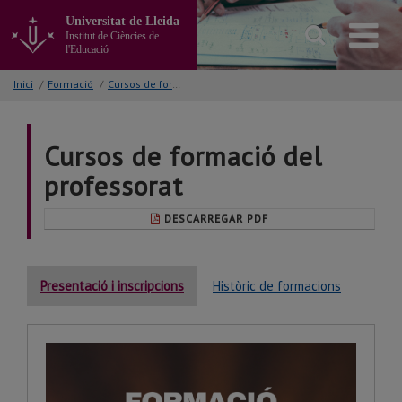
Anar
Universitat de Lleida
al
Institut de Ciències de
contingut
l'Educació
principal
de
Inici
/
Formació
/
Cursos de formació del professorat
la
pàgina
Cursos de formació del
professorat
DESCARREGAR PDF
Presentació i inscripcions
Històric de formacions