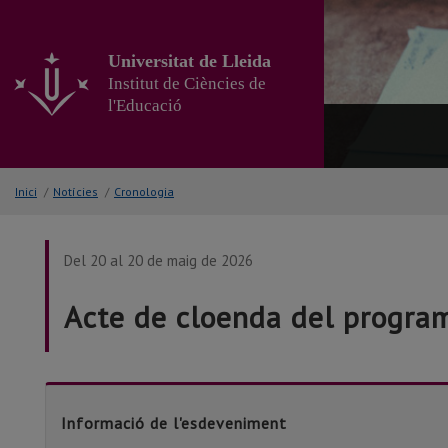
Anar
al
contingut
Universitat de Lleida
principal
Institut de Ciències de
de
l'Educació
la
pàgina
Inici
/
Notícies
/
Cronologia
Del 20 al 20 de maig de 2026
Acte de cloenda del program
Informació de l'esdeveniment