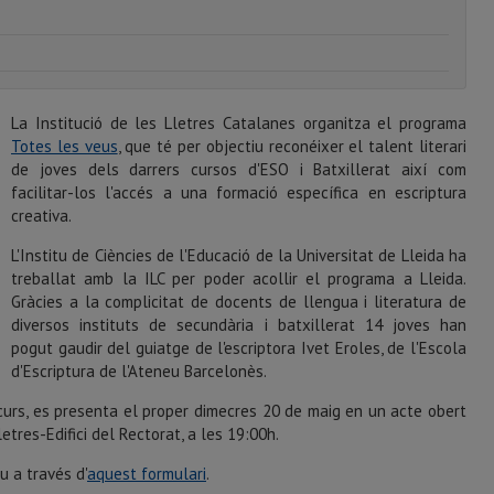
La Institució de les Lletres Catalanes organitza el programa
Totes les veus
, que té per objectiu reconéixer el talent literari
de joves dels darrers cursos d'ESO i Batxillerat així com
facilitar-los l'accés a una formació específica en escriptura
creativa.
L'Institu de Ciències de l'Educació de la Universitat de Lleida ha
treballat amb la ILC per poder acollir el programa a Lleida.
Gràcies a la complicitat de docents de llengua i literatura de
diversos instituts de secundària i batxillerat 14 joves han
pogut gaudir del guiatge de l'escriptora Ivet Eroles, de l'Escola
d'Escriptura de l'Ateneu Barcelonès.
 curs, es presenta el proper dimecres 20 de maig en un acte obert
etres-Edifici del Rectorat, a les 19:00h.
u a través d'
aquest formulari
.