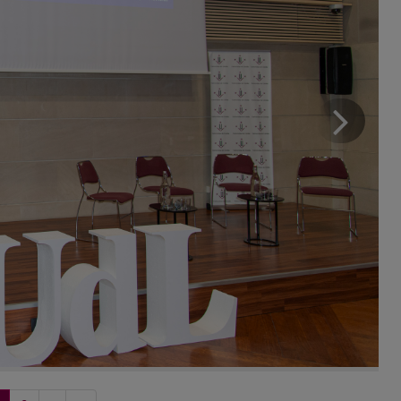
??
la