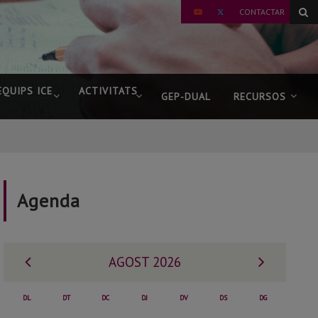
TWITTER
CONTACTAR
YOUTUBE
EQUIPS ICE
ACTIVITATS
GEP-DUAL
RECURSOS
Agenda
Mes
Mes
AGOST 2026
anterior
següent
DL
DT
DC
DJ
DV
DS
DG