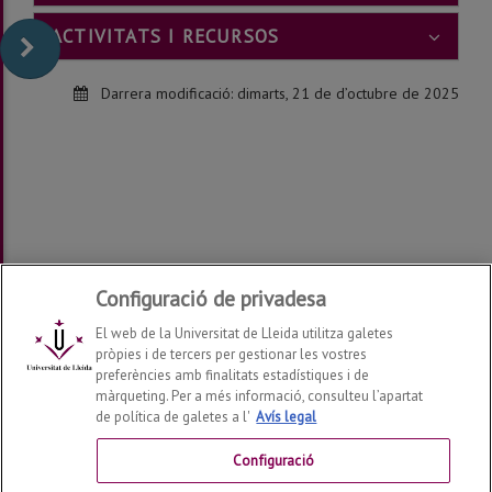
ACTIVITATS I RECURSOS
Darrera modificació:
dimarts, 21 de d’octubre de 2025
Configuració de privadesa
El web de la Universitat de Lleida utilitza galetes
pròpies i de tercers per gestionar les vostres
preferències amb finalitats estadístiques i de
màrqueting. Per a més informació, consulteu l’apartat
Institut de Ciències de l'Educació
de política de galetes a l'
Avís legal
2026
©
Configuració
Contactar