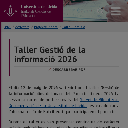
Anar
Universitat de Lleida
al
Institut de Ciències de
contingut
l'Educació
principal
de
Inici
/
Activitats
/
Projecte Itinera
/
Taller Gestió de la informació 2026
la
pàgina
Taller Gestió de la
informació 2026
DESCARREGAR PDF
El dia
12 de maig de 2026
va tenir lloc el taller
"Gestió de
la informació"
, dins del marc del Projecte Itinera 2026. La
sessió- a càrrec de professionals del
Servei de Biblioteca i
Documentació de la Universitat de Lleida
- es va adreçar a
l'alumnat de 1r de Batxillerat que participa en el projecte.
Durant el taller es van presentar continguts de caràcter
pràctic amb l’objectiu d’ajudar els estudiants de batxillerat