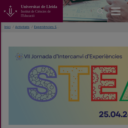
Anar
Universitat de Lleida
al
Institut de Ciències de
contingut
l'Educació
principal
de
Inici
/
Activitats
/
Experiències STEAM
la
pàgina