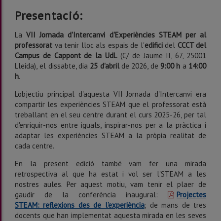
Presentació:
La
VII Jornada d'Intercanvi d'Experiències STEAM per al
professorat
va tenir lloc als espais de l'
edifici
del
CCCT del
Campus de Cappont de la UdL
(C/ de Jaume II, 67, 25001
Lleida),
el dissabte, dia
25 d'abril
de 2026, de
9:00 h
a
14:00
h
.
L'objectiu principal d'aquesta VII Jornada d'Intercanvi era
compartir les experiències STEAM que el professorat està
treballant en el seu centre durant el curs 2025-26, per tal
d'enriquir-nos entre iguals, inspirar-nos per a la pràctica i
adaptar les experiències STEAM a la pròpia realitat de
cada centre.
En la present edició també vam fer una mirada
retrospectiva al que ha estat i vol ser l'STEAM a les
nostres aules. Per aquest motiu, vam tenir el plaer de
gaudir de la conferència inaugural:
Projectes
STEAM: reflexions des de l’experiència
; de mans de tres
docents que han implementat aquesta mirada en les seves