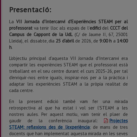
Presentació:
La
VII Jornada d'Intercanvi d'Experiències STEAM per al
professorat
va tenir lloc als espais de l'
edifici
del
CCCT del
Campus de Cappont de la UdL
(C/ de Jaume II, 67, 25001
Lleida),
el dissabte, dia
25 d'abril
de 2026, de
9:00 h
a
14:00
h
.
L'objectiu principal d'aquesta VII Jornada d'Intercanvi era
compartir les experiències STEAM que el professorat està
treballant en el seu centre durant el curs 2025-26, per tal
d'enriquir-nos entre iguals, inspirar-nos per a la pràctica i
adaptar les experiències STEAM a la pròpia realitat de
cada centre.
En la present edició també vam fer una mirada
retrospectiva al que ha estat i vol ser l'STEAM a les
nostres aules. Per aquest motiu, vam tenir el plaer de
gaudir de la conferència inaugural:
Projectes
STEAM: reflexions des de l’experiència
; de mans de tres
docents que han implementat aquesta mirada en les seves