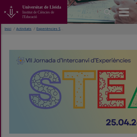
Anar
Universitat de Lleida
al
Institut de Ciències de
contingut
l'Educació
principal
de
Inici
/
Activitats
/
Experiències STEAM
la
pàgina