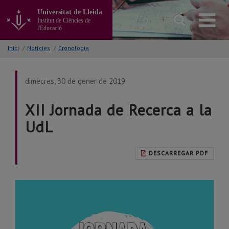
Anar
Universitat de Lleida
al
Institut de Ciències de
contingut
l'Educació
principal
de
Inici
/
Notícies
/
Cronologia
la
pàgina
dimecres, 30 de gener de 2019
XII Jornada de Recerca a la
UdL
DESCARREGAR PDF