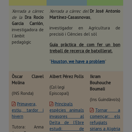
Xerrada a càrrec
Xerrada a càrrec del
Dr José Antonio
de la
Dra Rocio
Martínez-Casasnovas
,
Garcia Carrión
,
investigador en Agricultura de
investigadora de
precisió i Ciències del sòl
l’àmbit
pedagògic
Guia pràctica de com fer un bon
treball de recerca de batxillerat.
“
Houston, we have a problem
”
Òscar Clavel
Albert Pérez Polls
Ikram
Molina
Bouhouche
(Col·legi
Boumali
(INS Ronda)
Episcopal)
(Ins Guindàvols)
Primavera,
Principals
estiu, tardor i
espècies animals
Tornar a
hivern
invasores al
començar: els
Delta de l'Ebre
refugiats
Tutora: Anna
estudi: de
sirians a Algèria