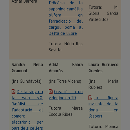
Aznar Barrera
l'eficàcia de la
Tutora: M.
saponina camèllia
Glòria Garcia
olifera en
Vallecillos
l'erradicació del
cargol poma al
Delta de l'Ebre
Tutora: Núria Ros
Sevilla
Sandra Neila
Adrià Fabra
Laura Burrueco
Gramunt
Amorós
Guedes
(Ins Guindàvols)
(Ins Torre Vicens)
(Ins Maria
Rúbies)
De la vinya a
Creació d'un
la web 3.0.
videojoc en 2D
La figura
"Anàlisi de
invisible de la
Tutora: Marta
l'adaptació al
dona en
Escola Ribes
comerç
l'esport
electrònic per
Tutora: Mònica
part dels cellers