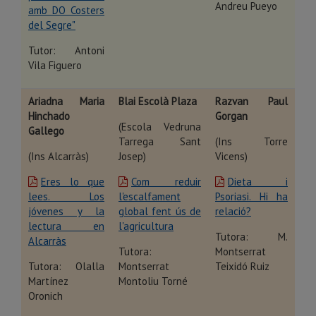
Andreu Pueyo
amb DO Costers
del Segre"
Tutor: Antoni
Vila Figuero
Ariadna Maria
Blai Escolà Plaza
Razvan Paul
Hinchado
Gorgan
(Escola Vedruna
Gallego
Tarrega Sant
(Ins Torre
(Ins Alcarràs)
Josep)
Vicens)
Eres lo que
Com reduir
Dieta i
lees. Los
l'escalfament
Psoriasi. Hi ha
jóvenes y la
global fent ús de
relació?
lectura en
l'agricultura
Tutora: M.
Alcarràs
Tutora:
Montserrat
Tutora: Olalla
Montserrat
Teixidó Ruiz
Martínez
Montoliu Torné
Oronich