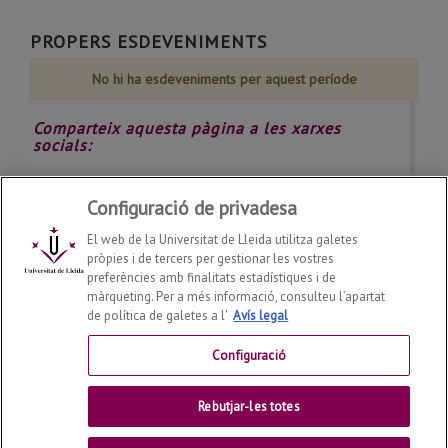
31
Agost
Agost
Agost
Agost
Agost
Agost
Agost
de
PROPERS ESDEVENIMENTS
Agost
No hi ha esdeveniments per aquest període
Comparteix aquesta pàgina a les xarxes
socials:
Configuració de privadesa
El web de la Universitat de Lleida utilitza galetes
pròpies i de tercers per gestionar les vostres
preferències amb finalitats estadístiques i de
màrqueting. Per a més informació, consulteu l’apartat
Institut de Ciències de l'Educació
de política de galetes a l'
Avís legal
2026
©
Configuració
Contactar
Universitat de Lleida
Rebutjar-les totes