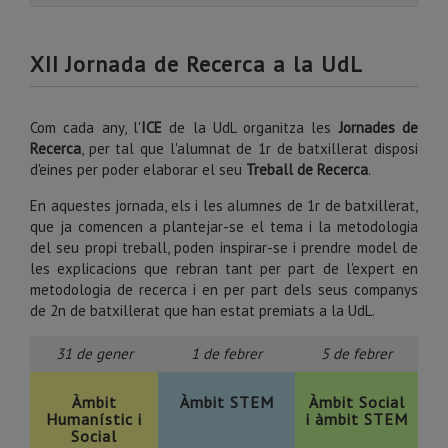
XII Jornada de Recerca a la UdL
Com cada any, l'
ICE
de la UdL organitza les
Jornades de
Recerca
, per tal que l'alumnat de 1r de batxillerat disposi
d'eines per poder elaborar el seu
Treball de Recerca
.
En aquestes jornada, els i les alumnes de 1r de batxillerat,
que ja comencen a plantejar-se el tema i la metodologia
del seu propi treball, poden inspirar-se i prendre model de
les explicacions que rebran tant per part de l'expert en
metodologia de recerca i en per part dels seus companys
de 2n de batxillerat que han estat premiats a la UdL.
31 de gener
1 de febrer
5 de febrer
Àmbit
Àmbit STEM
Àmbit Social
Humanístic i
i àmbit STEM
Social