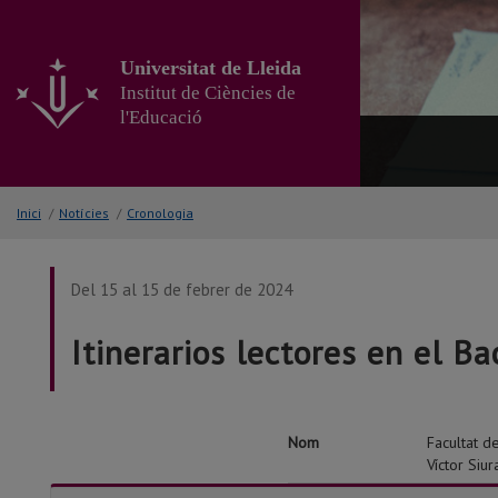
Anar
al
contingut
Universitat de Lleida
principal
Institut de Ciències de
de
l'Educació
la
pàgina
Inici
/
Notícies
/
Cronologia
Del 15 al 15 de febrer de 2024
Itinerarios lectores en el Ba
Nom
Facultat de
Víctor Siur