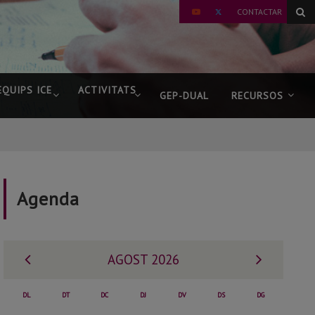
TWITTER
CONTACTAR
YOUTUBE
EQUIPS ICE
ACTIVITATS
GEP-DUAL
RECURSOS
Agenda
Mes
Mes
AGOST 2026
anterior
següent
DL
DT
DC
DJ
DV
DS
DG