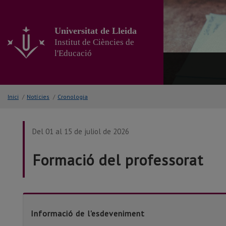
Anar
al
contingut
Universitat de Lleida
principal
Institut de Ciències de
de
l'Educació
la
pàgina
Inici
/
Notícies
/
Cronologia
Del 01 al 15 de juliol de 2026
Formació del professorat
Informació de l'esdeveniment