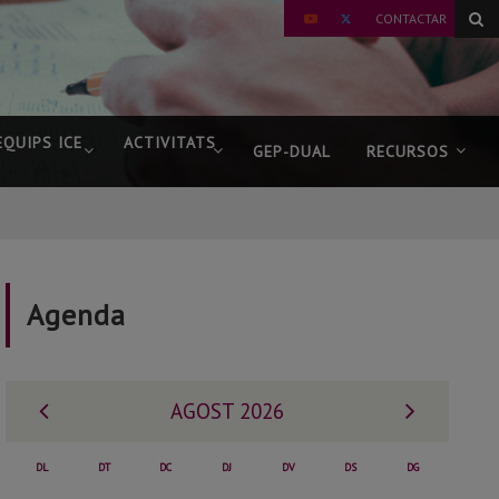
TWITTER
CONTACTAR
YOUTUBE
EQUIPS ICE
ACTIVITATS
GEP-DUAL
RECURSOS
Agenda
Mes
Mes
AGOST 2026
anterior
següent
DL
DT
DC
DJ
DV
DS
DG