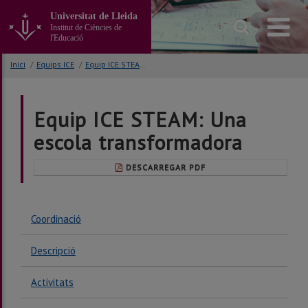
Anar
Universitat de Lleida
al
Institut de Ciències de
contingut
l'Educació
principal
de
Inici
/
Equips ICE
/
Equip ICE STEAM: Una escola transformadora
la
pàgina
Equip ICE STEAM: Una
escola transformadora
DESCARREGAR PDF
Coordinació
Descripció
Activitats